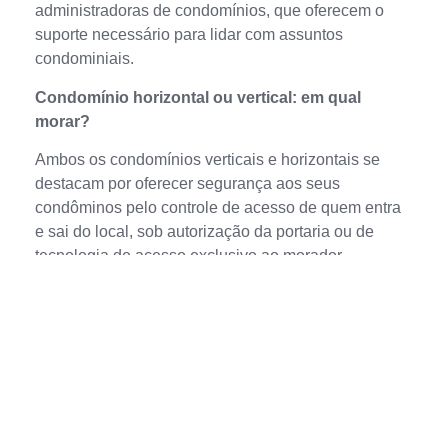
administradoras de condomínios, que oferecem o
suporte necessário para lidar com assuntos
condominiais.
Condomínio horizontal ou vertical: em qual
morar?
Ambos os condomínios verticais e horizontais se
destacam por oferecer segurança aos seus
condôminos pelo controle de acesso de quem entra
e sai do local, sob autorização da portaria ou de
tecnologia de acesso exclusivo ao morador.
Isso tem sido visto como um grande diferencial,
principalmente em grandes cidades, onde a
insegurança tem crescido.
Assim, ao tomar a sua decisão, pense nas suas
necessidades primeiro. Você deseja maior
privacidade em relação ao vizinho, assim como