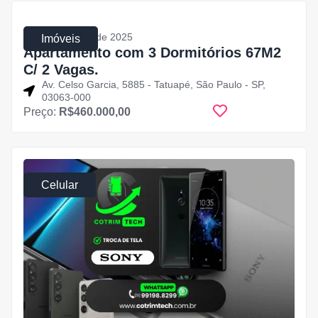
1 de agosto de 2025
Imóveis
Apartamento com 3 Dormitórios 67M2
C/ 2 Vagas.
Av. Celso Garcia, 5885 - Tatuapé, São Paulo - SP,
03063-000
Preço:
R$460.000,00
Celular