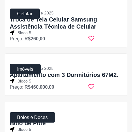
31 de julho de 2025
Celular
Troca de Tela Celular Samsung –
Assistência Técnica de Celular
Bloco 5
Preço:
R$260,00
31 de julho de 2025
Imóveis
Apartamento com 3 Dormitórios 67M2.
Bloco 5
Preço:
R$460.000,00
31 de julho de 2025
Bolos e Doces
Bolo de Pote
Bloco 5