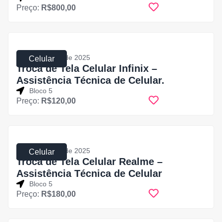
Preço:
R$800,00
31 de julho de 2025
Celular
Troca de Tela Celular Infinix –
Assistência Técnica de Celular.
Bloco 5
Preço:
R$120,00
31 de julho de 2025
Celular
Troca de Tela Celular Realme –
Assistência Técnica de Celular
Bloco 5
Preço:
R$180,00