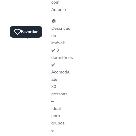
com
Antonio
🏠
R$
Descrição
Total:
Favoritar
0,00
do
imóvel:
✔️ 3
dormitórios
✔️
Acomoda
até
30
pessoas
–
Ideal
para
grupos
e