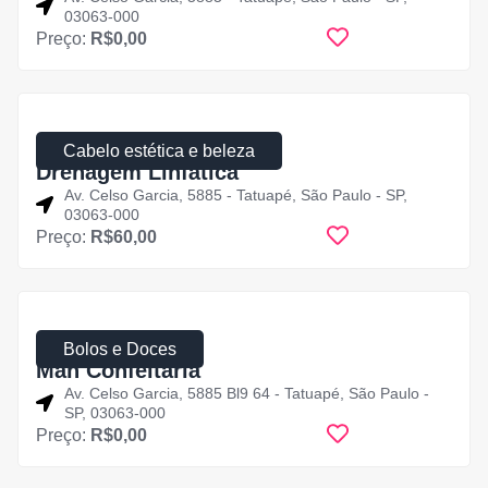
03063-000
Preço:
R$0,00
5 de agosto de 2025
Cabelo estética e beleza
Drenagem Linfática
Av. Celso Garcia, 5885 - Tatuapé, São Paulo - SP,
03063-000
Preço:
R$60,00
1 de agosto de 2025
Bolos e Doces
Mah Confeitaria
Av. Celso Garcia, 5885 Bl9 64 - Tatuapé, São Paulo -
SP, 03063-000
Preço:
R$0,00