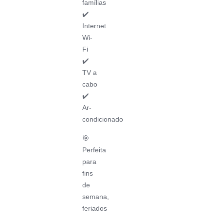
famílias
✔️
Internet
Wi-
Fi
✔️
TV a
cabo
✔️
Ar-
condicionado
🎯
Perfeita
para
fins
de
semana,
feriados