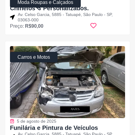
5 de agosto de 2025
Moda Roupas e Calçados
Chinelos🩴 Personalizados.
Av. Celso Garcia, 5885 - Tatuapé, São Paulo - SP,
03063-000
Preço:
R$90,00
Carros e Motos
5 de agosto de 2025
Funilária e Pintura de Veículos
Av. Celso Garcia, 5885 - Tatuapé, São Paulo - SP,