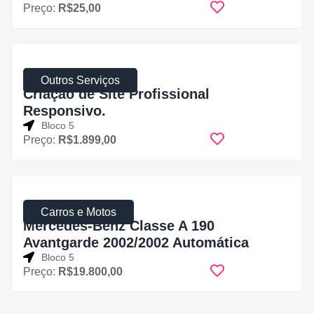
Preço:
R$25,00
31 de julho de 2025
Outros Serviços
Criação de Site Profissional
Responsivo.
Bloco 5
Preço:
R$1.899,00
31 de julho de 2025
Carros e Motos
Mercedes-Benz Classe A 190
Avantgarde 2002/2002 Automática
Bloco 5
Preço:
R$19.800,00