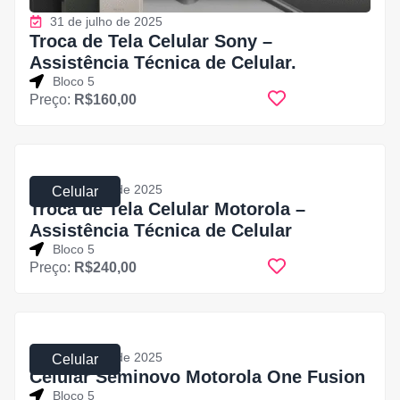
31 de julho de 2025
Troca de Tela Celular Sony –
Assistência Técnica de Celular.
Bloco 5
Preço:
R$160,00
31 de julho de 2025
Celular
Troca de Tela Celular Motorola –
Assistência Técnica de Celular
Bloco 5
Preço:
R$240,00
31 de julho de 2025
Celular
Celular Seminovo Motorola One Fusion
Bloco 5