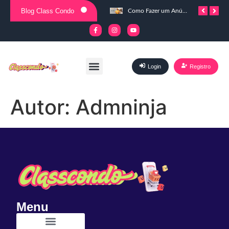
Blog Class Condo
Como ser uma revendedora Natura e Avon.
Quais são os principais tipos de condomínios.
Como Fazer um Anúncio? 5 Dicas Matadoras.
Login
Registro
Autor:
Admninja
Menu